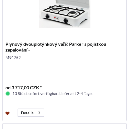
Plynový dvouplotýnkový vařič Parker s pojistkou
zapalování -
M91752
od 3 717,00 CZK *
10 Stück sofort verfügbar. Lieferzeit 2-4 Tage.
Details