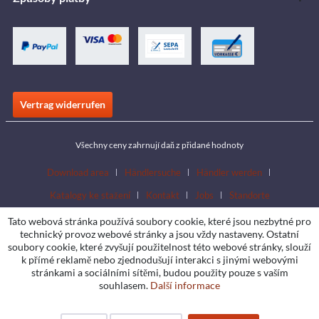
Vertrag widerrufen
Všechny ceny zahrnují daň z přidané hodnoty
Download area
Händlersuche
Händler werden
Katalogy ke stažení
Kontakt
Jobs
Standorte
Tato webová stránka používá soubory cookie, které jsou nezbytné pro
technický provoz webové stránky a jsou vždy nastaveny. Ostatní
soubory cookie, které zvyšují použitelnost této webové stránky, slouží
k přímé reklamě nebo zjednodušují interakci s jinými webovými
stránkami a sociálními sítěmi, budou použity pouze s vaším
souhlasem.
Další informace