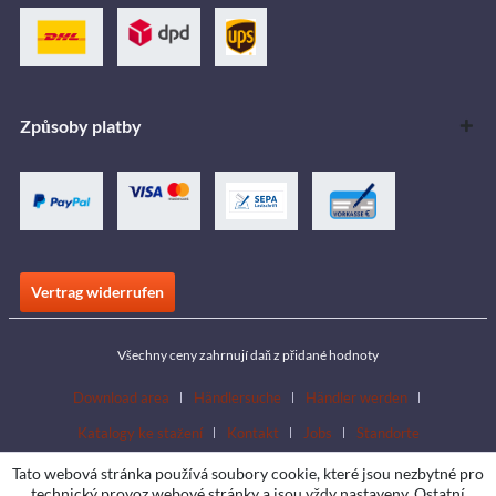
Způsoby platby
Vertrag widerrufen
Všechny ceny zahrnují daň z přidané hodnoty
Download area
Händlersuche
Händler werden
Katalogy ke stažení
Kontakt
Jobs
Standorte
Tato webová stránka používá soubory cookie, které jsou nezbytné pro
technický provoz webové stránky a jsou vždy nastaveny. Ostatní