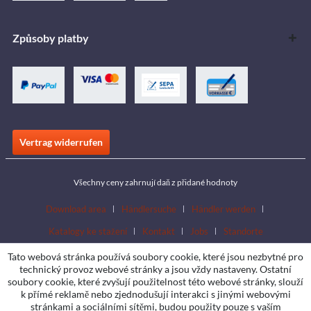
Způsoby platby
Vertrag widerrufen
Všechny ceny zahrnují daň z přidané hodnoty
Download area
Händlersuche
Händler werden
Katalogy ke stažení
Kontakt
Jobs
Standorte
Tato webová stránka používá soubory cookie, které jsou nezbytné pro
technický provoz webové stránky a jsou vždy nastaveny. Ostatní
soubory cookie, které zvyšují použitelnost této webové stránky, slouží
k přímé reklamě nebo zjednodušují interakci s jinými webovými
stránkami a sociálními sítěmi, budou použity pouze s vaším