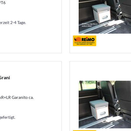
/T6
erzeit 2-4 Tage.
Grani
R+LR Garanito ca.
efertigt.