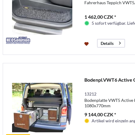
Fahrerhaus Teppich VWT5
1 462,00 CZK *
5 sofort verfügbar. Lief
Details
Bodenpl.VWT6 Active 
13212
Bodenplatte VWT5 Active k
1080x770mm
9 144,00 CZK *
Artikel wird einzeln ang