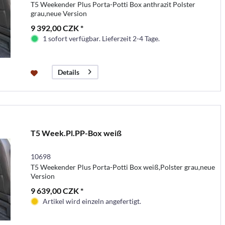
T5 Weekender Plus Porta-Potti Box anthrazit Polster
grau,neue Version
9 392,00 CZK *
1 sofort verfügbar. Lieferzeit 2-4 Tage.
Details
T5 Week.Pl.PP-Box weiß
10698
T5 Weekender Plus Porta-Potti Box weiß,Polster grau,neue
Version
9 639,00 CZK *
Artikel wird einzeln angefertigt.