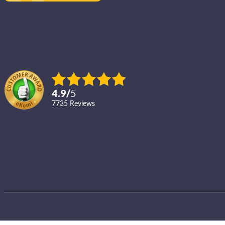
4.9
/
5
7735
reviews