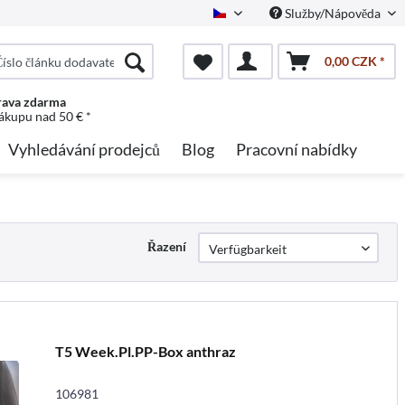
Služby/Nápověda
Czech
0,00 CZK *
ava zdarma
nákupu nad 50 € *
Vyhledávání prodejců
Blog
Pracovní nabídky
Řazení
T5 Week.Pl.PP-Box anthraz
106981