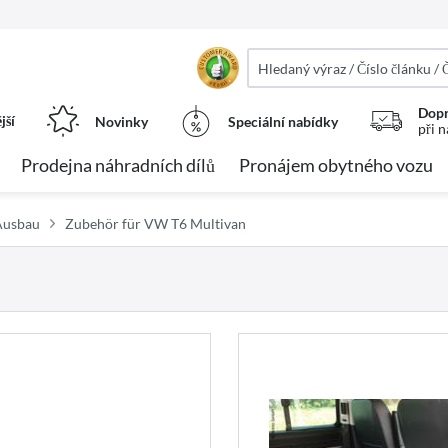
Dopr
jší
Novinky
Speciální nabídky
při 
Prodejna náhradních dílů
Pronájem obytného vozu
Ausbau
Zubehör für VW T6 Multivan