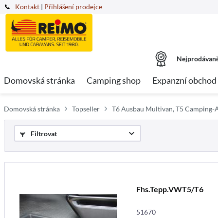
Kontakt
|
Přihlášení prodejce
Nejprodávaně
Domovská stránka
Camping shop
Expanzní obchod
Domovská stránka
Topseller
T6 Ausbau Multivan, T5 Camping-
Filtrovat
Fhs.Tepp.VWT5/T6
51670