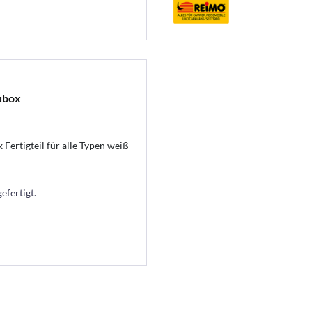
ubox
Fertigteil für alle Typen weiß
efertigt.