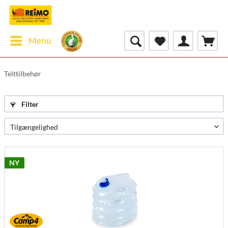
Menu
Telttilbehør
Filter
NY