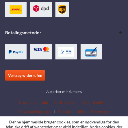
Betalingsmetoder
Vertrag widerrufen
Alle priser er inkl. moms
Downloadområde
Butik locator
Bliv forhandler
Download kataloger
Contact
Jobs
Placeringer
Denne hjemmeside bruger cookies, som er nødvendige for den
tekniske drift af webstedet og er altid indstillet. Andre cookies, der