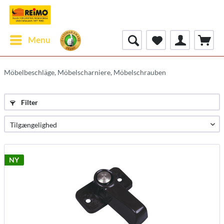
Menu
Möbelbeschläge, Möbelscharniere, Möbelschrauben
Filter
NY