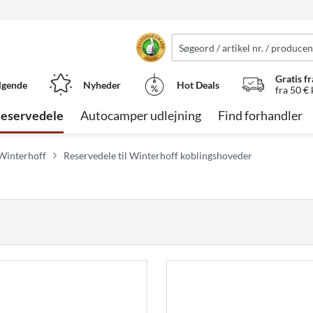
Gratis fr
lgende
Nyheder
Hot Deals
fra 50 €
eservedele
Autocamper udlejning
Find forhandler
 Winterhoff
Reservedele til Winterhoff koblingshoveder