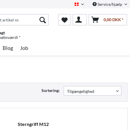
Service/hjælp
Dansk
0,00 DKK *
agt
 købsværdi *
Blog
Job
Sortering:
Sterngriff M12