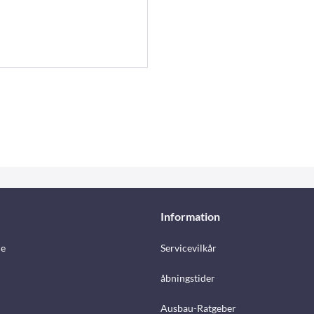
Information
e
Servicevilkår
åbningstider
Ausbau-Ratgeber