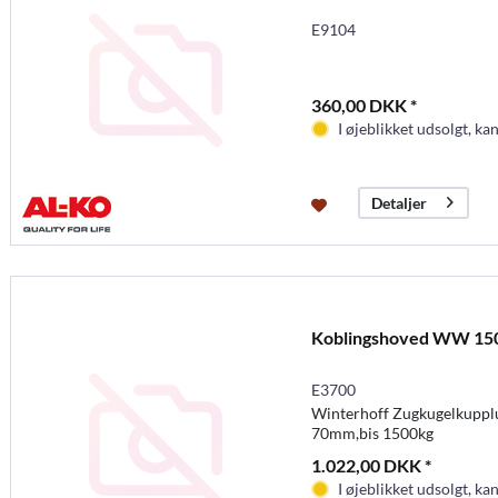
E9104
360,00 DKK *
I øjeblikket udsolgt, kan
Detaljer
Koblingshoved WW 15
E3700
Winterhoff Zugkugelkupp
70mm,bis 1500kg
1.022,00 DKK *
I øjeblikket udsolgt, kan