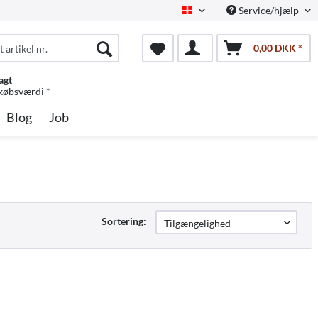
Service/hjælp
Dansk
0,00 DKK *
agt
 købsværdi *
Blog
Job
Sortering: