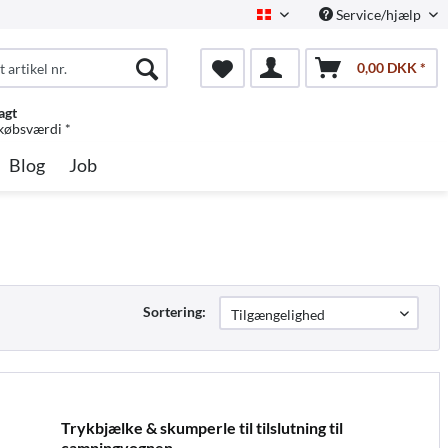
Service/hjælp
Dansk
0,00 DKK *
agt
 købsværdi *
Blog
Job
Sortering:
Trykbjælke & skumperle til tilslutning til
campingvognen