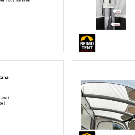
tana
ana (
e )