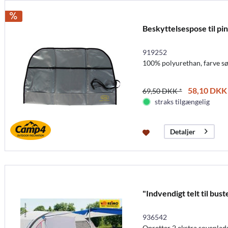
Beskyttelsespose til pin
919252
100% polyurethan, farve sø
58,10 DKK 
69,50 DKK *
straks tilgængelig
Detaljer
"Indvendigt telt til bus
936542
Opretter 2 ekstra soveplad