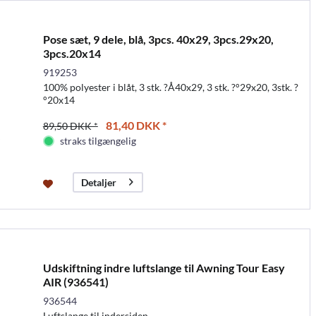
Pose sæt, 9 dele, blå, 3pcs. 40x29, 3pcs.29x20,
3pcs.20x14
919253
100% polyester i blåt, 3 stk. ?Å40x29, 3 stk. ?°29x20, 3stk. ?
°20x14
81,40 DKK *
89,50 DKK *
straks tilgængelig
Detaljer
Udskiftning indre luftslange til Awning Tour Easy
AIR (936541)
936544
Luftslange til indersiden