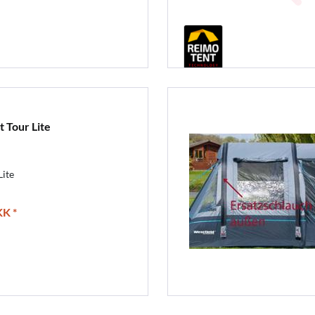
t Tour Lite
Lite
K *