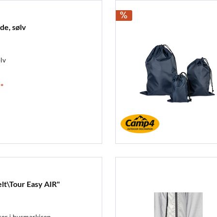
de, sølv
lv
*
telt\Tour Easy AIR"
ser i busmarkisen