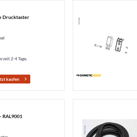
e Drucktaster
kel
erzeit 2-4 Tage.
tzt kaufen
 - RAL9001
nster