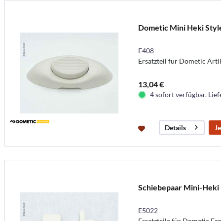
Dometic Mini Heki Styl
E408
Ersatzteil für Dometic Arti
13,04 €
4 sofort verfügbar. Lief
Je
Details
Schiebepaar Mini-Heki
E5022
Ersatzteile für Dometic Fe