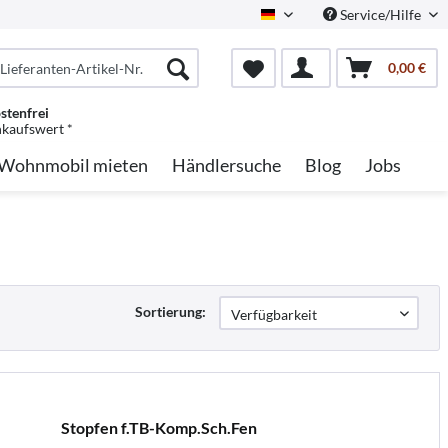
Service/Hilfe
German
0,00 €
stenfrei
nkaufswert *
Wohnmobil mieten
Händlersuche
Blog
Jobs
Sortierung:
Stopfen f.TB-Komp.Sch.Fen