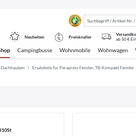
Versandko
r
Neuheiten
Preisknaller
ab 50 € Ei
Shop
Campingbusse
Wohnmobile
Wohnwagen
für Dachhauben
Ersatzteile für Parapress Fenster, TB-Kompakt Fenster
I10St