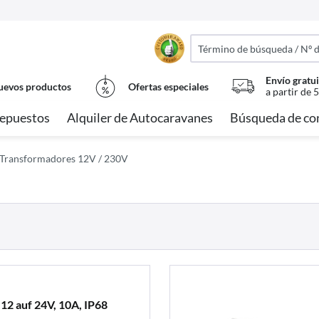
Envío gratui
evos productos
Ofertas especiales
a partir de 
epuestos
Alquiler de Autocaravanes
Búsqueda de co
Transformadores 12V / 230V
2 auf 24V, 10A, IP68