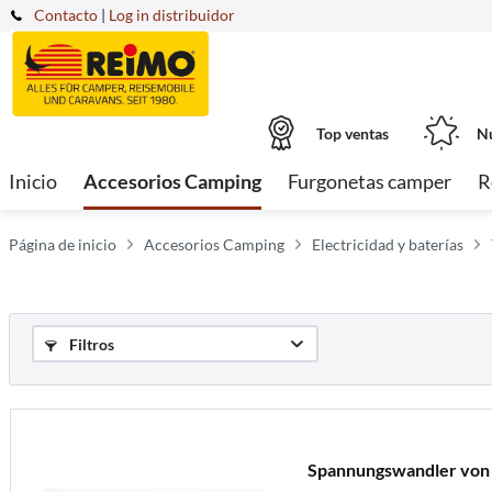
Contacto
|
Log in distribuidor
Top ventas
Nu
Inicio
Accesorios Camping
Furgonetas camper
R
Página de inicio
Accesorios Camping
Electricidad y baterías
Filtros
Spannungswandler von 1