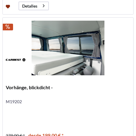
Detalles
Vorhänge, blickdicht -
M19202
desde 199,00 € *
279,00 € *