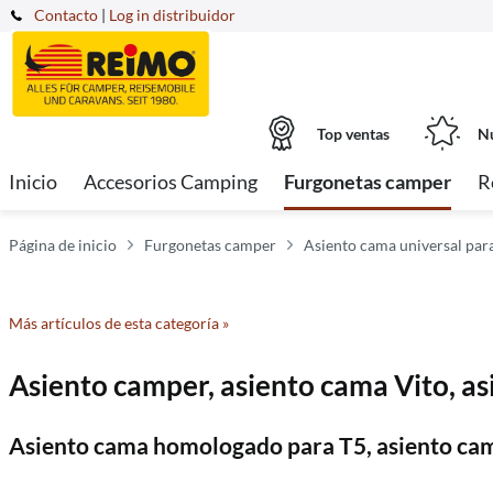
Contacto
|
Log in distribuidor
Top ventas
Nu
Inicio
Accesorios Camping
Furgonetas camper
R
Página de inicio
Furgonetas camper
Asiento cama universal par
Más artículos de esta categoría »
Asiento camper, asiento cama Vito, a
Asiento cama homologado para T5, asiento cam