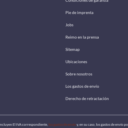
Condiciones de garantía
Pie de imprenta
Jobs
Reimo en la prensa
Sitemap
Ubicaciones
Sobre nosotros
Los gastos de envío
Derecho de retractación
 incluyen El IVA correspondiente,
los gastos de envío
y, en su caso, los gastos de envío 