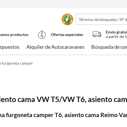
Envío gratui
evos productos
Ofertas especiales
a partir de 
epuestos
Alquiler de Autocaravanes
Búsqueda de co
a furgoneta camper
siento cama VW T5/VW T6, asiento cam
a furgoneta camper T6, asiento cama Reimo Var