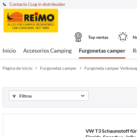
Contacto
|
Log in distribuidor
Top ventas
Nu
Inicio
Accesorios Camping
Furgonetas camper
R
Página de inicio
Furgonetas camper
Furgoneta camper Volkswa
Filtros
VW T3 Schaumstoff für 
Florida, Speedy u. Jolly