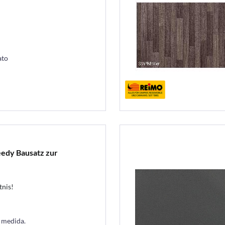
ato
edy Bausatz zur
tnis!
a medida.