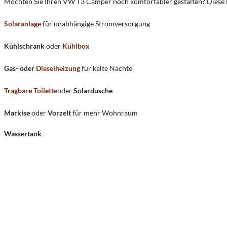
Möchten Sie Ihren VW T3 Camper noch komfortabler gestalten? Diese
Solaranlage
für unabhängige Stromversorgung
Kühlschrank
oder
Kühlbox
Gas- oder
Dieselheizung
für kalte Nächte
Tragbare Toilette
oder
Solardusche
Markise
oder
Vorzelt
für mehr Wohnraum
Wassertank