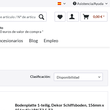
Asistencia/Ayuda
Spanisch
0,00 € *
to
50 euros de valor de compra *
ncesionarios
Blog
Empleo
Clasificación:
Bodenplatte 1-teilig, Dekor Schiffsboden, 156mm x
156m für VW T2 & T3