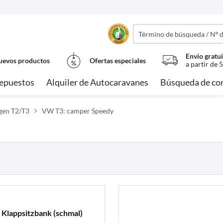
Envío gratui
evos productos
Ofertas especiales
a partir de 
epuestos
Alquiler de Autocaravanes
Búsqueda de co
gen T2/T3
VW T3: camper Speedy
Klappsitzbank (schmal)