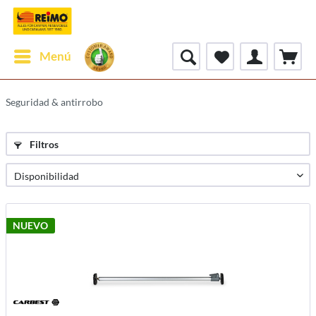
Menú
Seguridad & antirrobo
Filtros
NUEVO