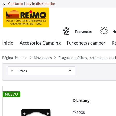
Contacto
|
Log in distribuidor
Top ventas
Nu
Inicio
Accesorios Camping
Furgonetas camper
R
Página de inicio
Novedades
El agua: depósitos, tratamiento, duc
Filtros
NUEVO
Dichtung
E63238