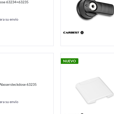
dose 63234+63235
ara su envío
NUEVO
Wassersteckdose 63235
ara su envío