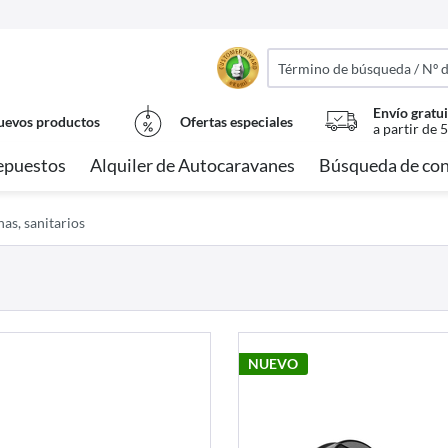
Envío gratui
evos productos
Ofertas especiales
a partir de 
epuestos
Alquiler de Autocaravanes
Búsqueda de con
has, sanitarios
NUEVO