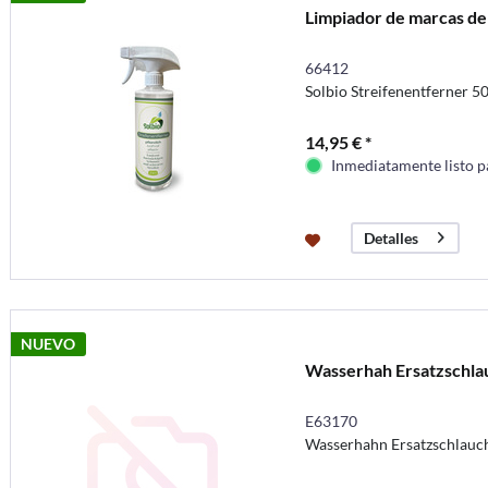
Limpiador de marcas de 
66412
Solbio Streifenentferner 
14,95 € *
Inmediatamente listo p
Detalles
NUEVO
Wasserhah Ersatzschl
E63170
Wasserhahn Ersatzschlauc