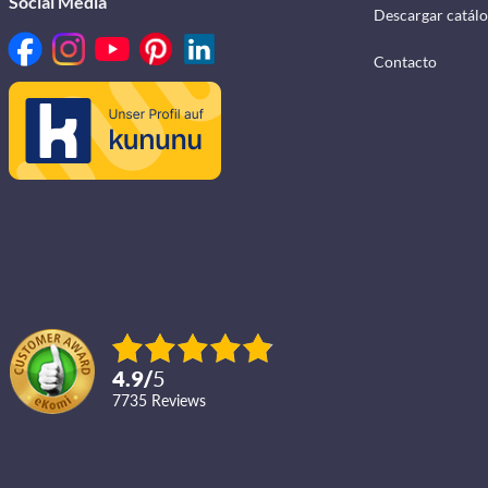
Social Media
Descargar catál
Contacto
4.9
/
5
7735
reviews