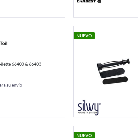
NUEVO
Toil
oilette 66400 & 66403
ara su envío
NUEVO