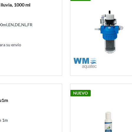
lluvia, 1000 ml
500ml,EN,DE,NL,FR
ara su envío
NUEVO
au1m
h 1m