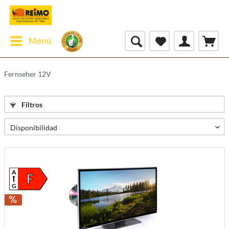
Menú
Fernseher 12V
Filtros
A
F
G