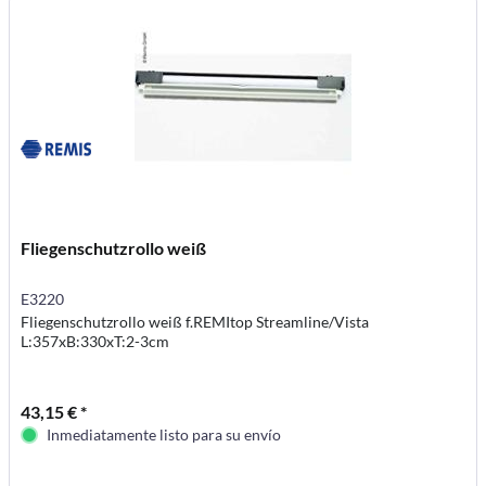
Fliegenschutzrollo weiß
E3220
Fliegenschutzrollo weiß f.REMItop Streamline/Vista
L:357xB:330xT:2-3cm
43,15 € *
Inmediatamente listo para su envío