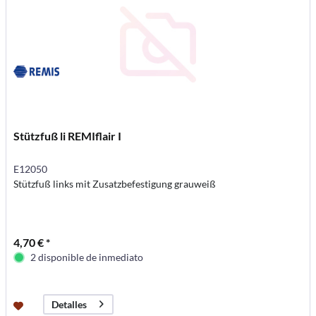
Stützfuß li REMIflair I
E12050
Stützfuß links mit Zusatzbefestigung grauweiß
4,70 € *
2 disponible de inmediato
Detalles