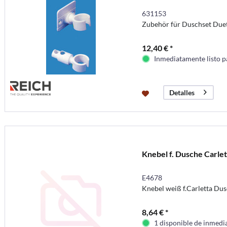
631153
Zubehör für Duschset Duet
12,40 € *
Inmediatamente listo p
Detalles
Knebel f. Dusche Carlet
E4678
Knebel weiß f.Carletta Du
8,64 € *
1 disponible de inmedi