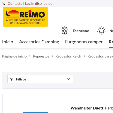
Contacto
|
Log in distribuidor
Top ventas
Nu
Inicio
Accesorios Camping
Furgonetas camper
R
Página de inicio
Repuestos
Repuestos Reich
Repuestos para 
Filtros
Wandhalter Duett, Far