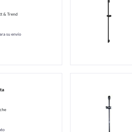
t & Trend
ara su envío
ta
sche
ato