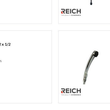
 x 1/2
h