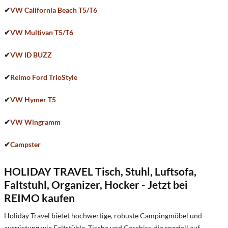
✔
VW California Beach T5/T6
✔
VW Multivan T5/T6
✔
VW ID BUZZ
✔
Reimo Ford TrioStyle
✔
VW Hymer T5
✔
VW Wingramm
✔
Campster
HOLIDAY TRAVEL Tisch, Stuhl, Luftsofa,
Faltstuhl, Organizer, Hocker - Jetzt bei
REIMO kaufen
Holiday Travel bietet hochwertige, robuste Campingmöbel und -
ausrüstung wie Faltstühle, Tische und Geschirr, die speziell auf