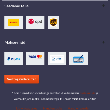
Saadame teile
Makseviisid
Vertrag widerrufen
* Kõik hinnad koos seadusega sätestatud käibemaksu,
saatekulude
ja
võimalike järelmaksu osamaksetega, kui ei ole teisiti kokku lepitud
Download area
Händlersuche
Händler werden