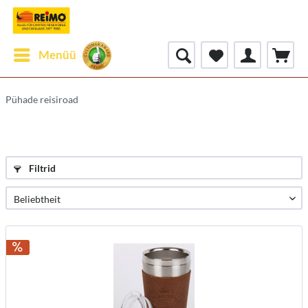
Menüü
Pühade reisiroad
Filtrid