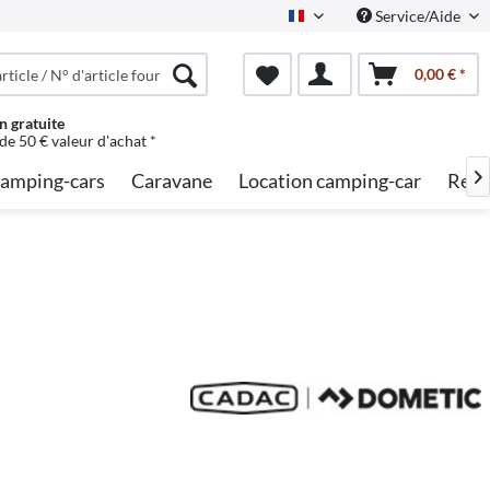
Service/Aide
French
0,00 € *
n gratuite
 de 50 € valeur d'achat *
amping-cars
Caravane
Location camping-car
Rech
