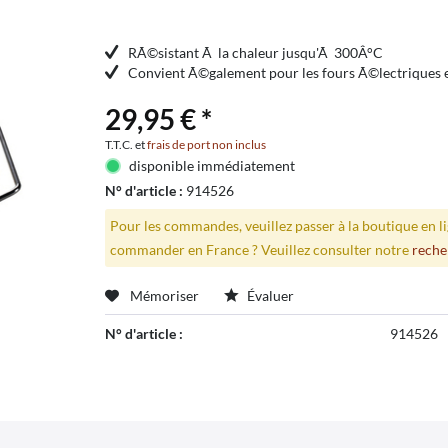
RÃ©sistant Ã la chaleur jusqu'Ã 300Â°C
Convient Ã©galement pour les fours Ã©lectriques et
29,95 € *
T.T.C. et
frais de port non inclus
disponible immédiatement
N° d'article :
914526
Pour les commandes, veuillez passer à la boutique en 
commander en France ? Veuillez consulter notre
reche
Mémoriser
Évaluer
N° d'article :
914526