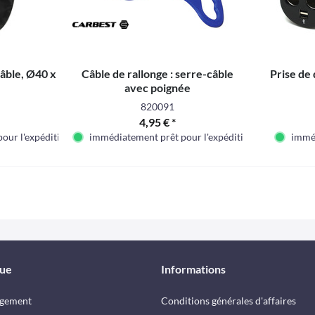
câble, Ø40 x
Câble de rallonge : serre-câble
Prise de 
avec poignée
820091
4,95 € *
our l'expédition
immédiatement prêt pour l'expédition
immé
que
Informations
rgement
Conditions générales d'affaires