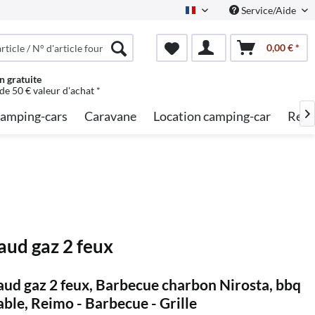
Service/Aide
French
0,00 € *
n gratuite
 de 50 € valeur d'achat *
amping-cars
Caravane
Location camping-car
Rech

aud gaz 2 feux
aud gaz 2 feux, Barbecue charbon Nirosta, bbq
able, Reimo - Barbecue - Grille