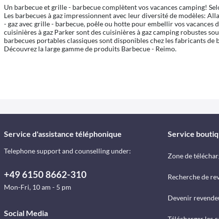
Un barbecue et grille - barbecue complètent vos vacances camping! Selo
Les barbecues à gaz impressionnent avec leur diversité de modèles: A
- gaz avec grille - barbecue, poêle ou hotte pour embellir vos vacances d
cuisinières à gaz Parker sont des cuisinières à gaz camping robustes sou
barbecues portables classiques sont disponibles chez les fabricants d
Découvrez la large gamme de produits Barbecue - Reimo.
Service d'assistance téléphonique
Service bouti
Telephone support and counselling under:
Zone de télécha
+49 6150 8662-310
Recherche de re
Mon-Fri, 10 am - 5 pm
Devenir revende
Social Media
Télécharger les 