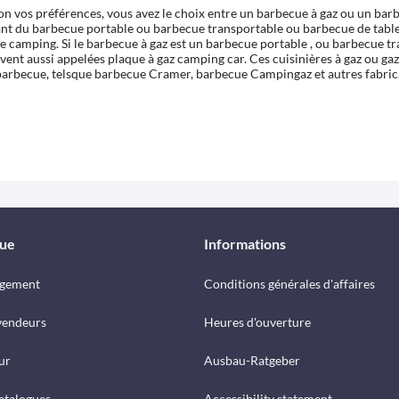
n vos préférences, vous avez le choix entre un barbecue à gaz ou un bar
llant du barbecue portable ou barbecue transportable ou barbecue de tab
e camping. Si le barbecue à gaz est un barbecue portable , ou barbecue tra
vent aussi appelées plaque à gaz camping car. Ces cuisinières à gaz ou gazi
e barbecue, telsque barbecue Cramer, barbecue Campingaz et autres fabric
que
Informations
rgement
Conditions générales d'affaires
vendeurs
Heures d'ouverture
ur
Ausbau-Ratgeber
catalogues
Accessibility statement