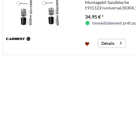
Montagekit Sandbleche
f.915122+universal,SS30
34,95 € *
immédiatement prêt pou
Détails