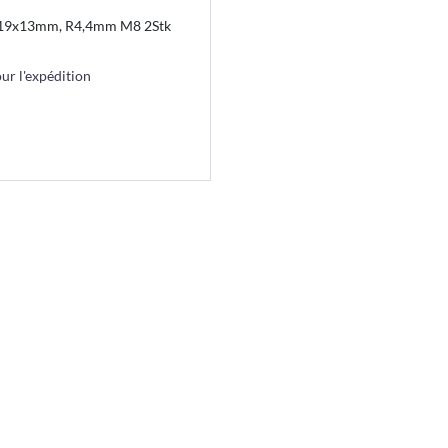
4,19x13mm, R4,4mm M8 2Stk
r l'expédition