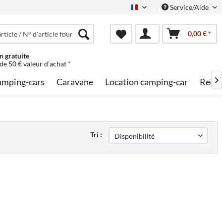
Service/Aide
French
0,00 € *
n gratuite
 de 50 € valeur d'achat *
mping-cars
Caravane
Location camping-car
Reche

Tri :