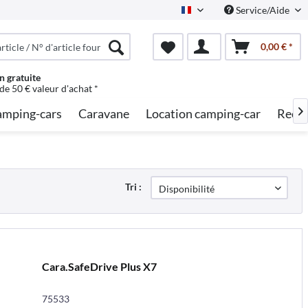
Service/Aide
French
0,00 € *
n gratuite
 de 50 € valeur d'achat *
mping-cars
Caravane
Location camping-car
Reche

Tri :
Cara.SafeDrive Plus X7
75533