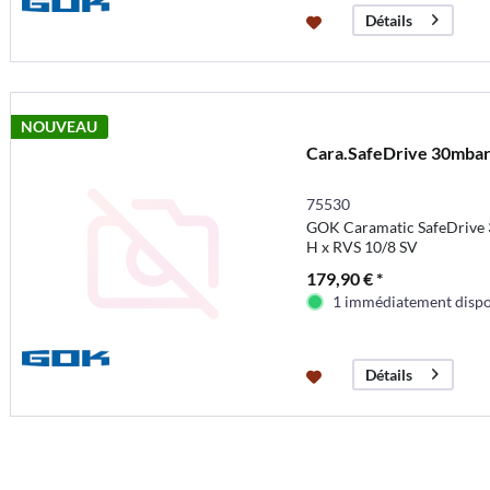
Détails
NOUVEAU
Cara.SafeDrive 30mbar
75530
GOK Caramatic SafeDrive 
H x RVS 10/8 SV
179,90 € *
1 immédiatement dispo
Détails