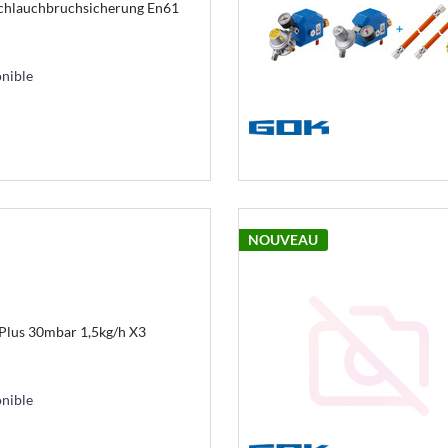
Schlauchbruchsicherung En61
nible
NOUVEAU
Plus 30mbar 1,5kg/h X3
nible