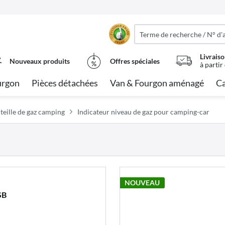
Livraiso
Nouveaux produits
Offres spéciales
à partir
urgon
Pièces détachées
Van & Fourgon aménagé
Ca
teille de gaz camping
Indicateur niveau de gaz pour camping-car
NOUVEAU
SB