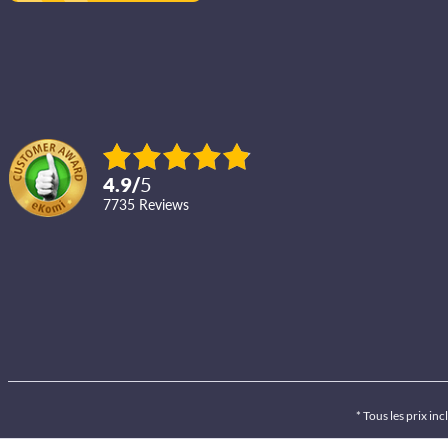
4.9
/
5
7735
reviews
* Tous les prix inc