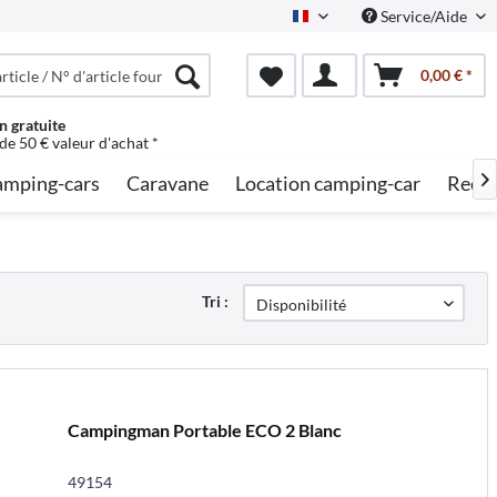
Service/Aide
French
0,00 € *
n gratuite
 de 50 € valeur d'achat *
mping-cars
Caravane
Location camping-car
Reche

Tri :
Campingman Portable ECO 2 Blanc
49154