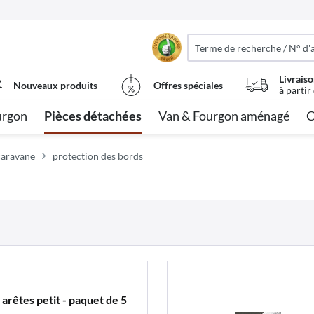
Livraiso
Nouveaux produits
Offres spéciales
à partir
urgon
Pièces détachées
Van & Fourgon aménagé
C
caravane
protection des bords
 arêtes petit - paquet de 5