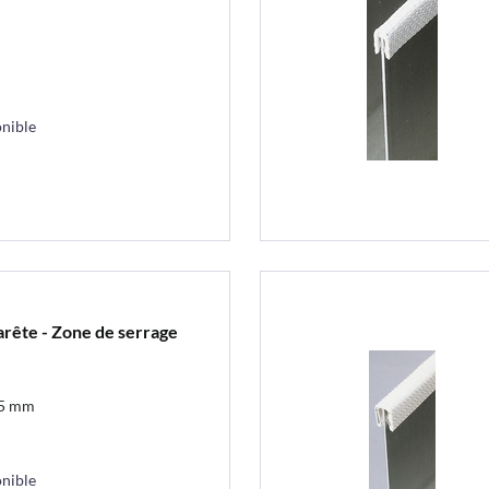
nible
'arête - Zone de serrage
1,5 mm
nible