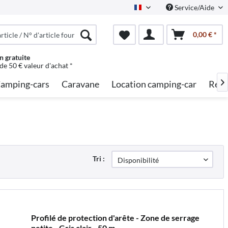
Service/Aide
French
0,00 € *
n gratuite
 de 50 € valeur d'achat *
amping-cars
Caravane
Location camping-car
Rech

Tri :
Profilé de protection d'arête - Zone de serrage
petite - Gris clair - 50 m