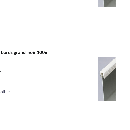
s bords grand, noir 100m
m
nible