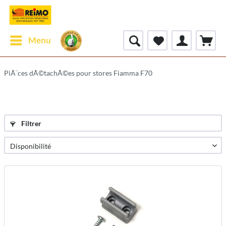
Menu
PiÃ¨ces dÃ©tachÃ©es pour stores Fiamma F70
Filtrer