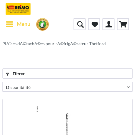
Menu
PiÃ¨ces dÃ©tachÃ©es pour rÃ©frigÃ©rateur Thetford
Filtrer