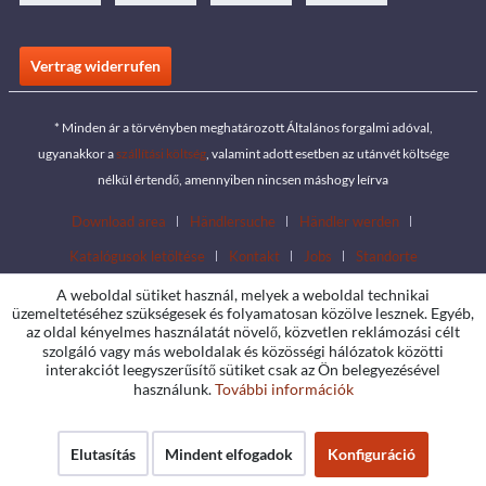
Vertrag widerrufen
* Minden ár a törvényben meghatározott Általános forgalmi adóval,
ugyanakkor a
szállítási költség
, valamint adott esetben az utánvét költsége
nélkül értendő, amennyiben nincsen máshogy leírva
Download area
Händlersuche
Händler werden
Katalógusok letöltése
Kontakt
Jobs
Standorte
A weboldal sütiket használ, melyek a weboldal technikai
üzemeltetéséhez szükségesek és folyamatosan közölve lesznek. Egyéb,
az oldal kényelmes használatát növelő, közvetlen reklámozási célt
szolgáló vagy más weboldalak és közösségi hálózatok közötti
interakciót leegyszerűsítő sütiket csak az Ön belegyezésével
használunk.
További információk
Elutasítás
Mindent elfogadok
Konfiguráció