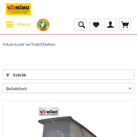
Menü
Alkatrészek tet?hálóf}lkéhez
Szűrők