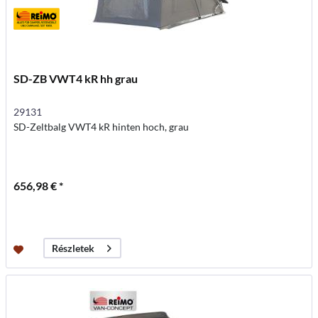
SD-ZB VWT4 kR hh grau
29131
SD-Zeltbalg VWT4 kR hinten hoch, grau
656,98 € *
Részletek