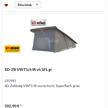
Részletek
SD-ZB VWT5/6 lR vh SFL gr
292981
SD-Zeltbalg VWT5 lR vorne hoch, Superflach, grau
502,90 € *