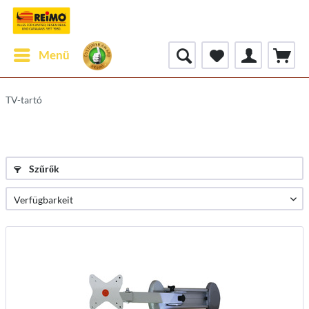
Menü
TV-tartó
Szűrők