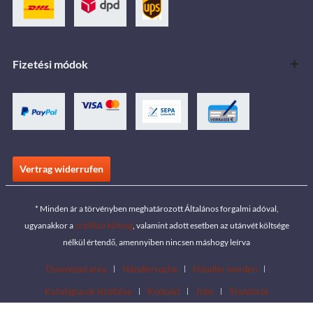
Fizetési módok
Vertrag widerrufen
* Minden ár a törvényben meghatározott Általános forgalmi adóval,
ugyanakkor a
szállítási költség
, valamint adott esetben az utánvét költsége
nélkül értendő, amennyiben nincsen máshogy leírva
Download area
Händlersuche
Händler werden
Katalógusok letöltése
Kontakt
Jobs
Standorte