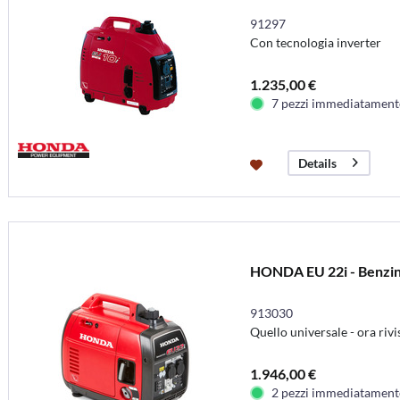
91297
Con tecnologia inverter
1.235,00 €
7 pezzi immediatamente
Details
HONDA EU 22i - Benzin
913030
Quello universale - ora rivi
1.946,00 €
2 pezzi immediatamente