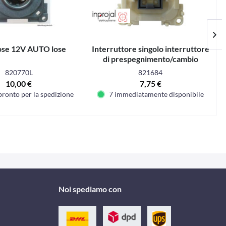
ose 12V AUTO lose
Interruttore singolo interruttore
di prespegnimento/cambio
interruttore singolo
820770L
821684
10,00 €
7,75 €
pronto per la spedizione
7 immediatamente disponibile
Noi spediamo con