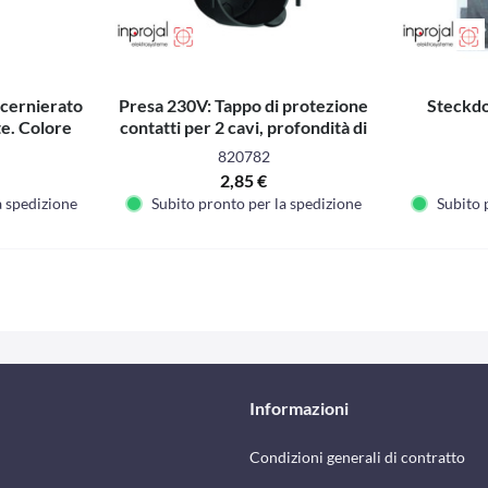
ncernierato
Presa 230V: Tappo di protezione
Steckd
te. Colore
contatti per 2 cavi, profondità di
 SB-
installazione
820782
2,85 €
a spedizione
Subito pronto per la spedizione
Subito 
Informazioni
Condizioni generali di contratto