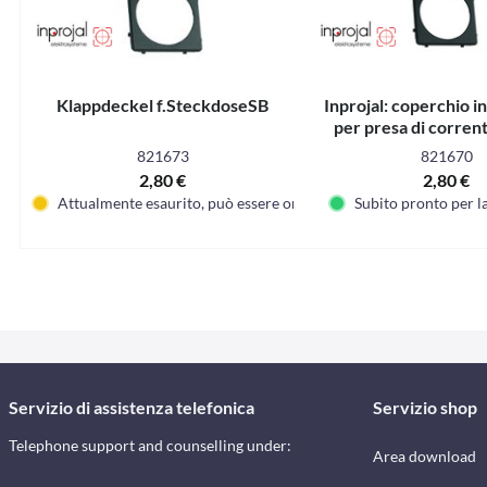
Klappdeckel f.SteckdoseSB
Inprojal: coperchio i
per presa di corren
grigio ardesia.
821673
821670
2,80 €
2,80 €
Attualmente esaurito, può essere ordinato
Subito pronto per l
Servizio di assistenza telefonica
Servizio shop
Telephone support and counselling under:
Area download