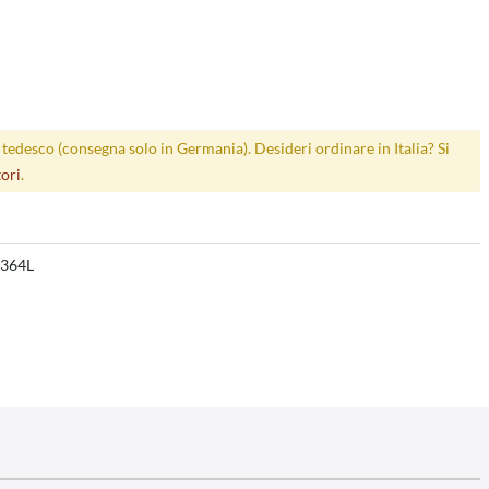
p tedesco (consegna solo in Germania). Desideri ordinare in Italia? Si
tori
.
364L