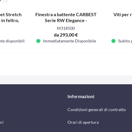
et Stretch
Finestra a battente CARBEST
Viti per r
in feltro,
Serie RW Elegance -
M318500
da 293,00 €
te disponibili
Immediatamente Disponibile
Subito 
Informazioni
Condizioni generali di contratto
ri
Orari di apertura