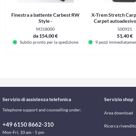
Finestra a battente Carbest RW
X-Trem Stretch Carp
Style -
Carpet autoadesivo 
2x1,4m
M318000
500921
da 154,00 €
51,40 €
Subito pronto per la spedizione
9 pezzi immediatamen
Servizio di assistenza telefonica
Servizio shop
Telephone support and counselling under:
Area download
+49 6150 8662-310
Ricerca rivendito
Mon-Fri, 10 am - 5 pm