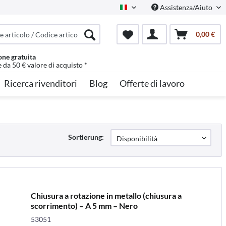
Assistenza/Aiuto
Italian
0,00 €
one gratuita
e da 50 € valore di acquisto *
Ricerca rivenditori
Blog
Offerte di lavoro
Sortierung:
Chiusura a rotazione in metallo (chiusura a
scorrimento) – A 5 mm – Nero
53051