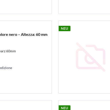
NEU
olore nero – Altezza: 60 mm
hwarz 60mm
edizione
NEU