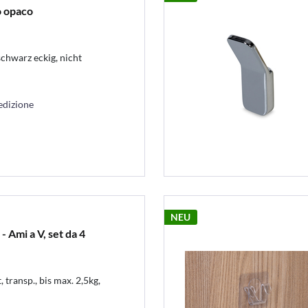
o opaco
chwarz eckig, nicht
edizione
NEU
mi a V, set da 4
transp., bis max. 2,5kg,