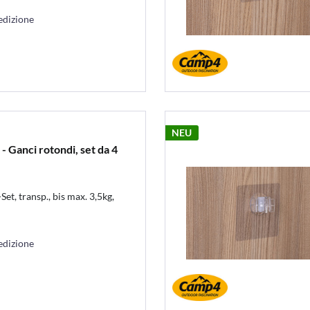
edizione
NEU
anci rotondi, set da 4
t, transp., bis max. 3,5kg,
edizione