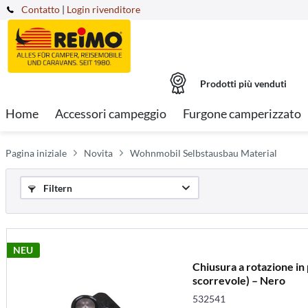
Contatto
|
Login rivenditore
Prodotti più venduti
Home
Accessori campeggio
Furgone camperizzato
Pagina iniziale
Novita
Wohnmobil Selbstausbau Material
Filtern
NEU
Chiusura a rotazione in 
scorrevole) – Nero
532541