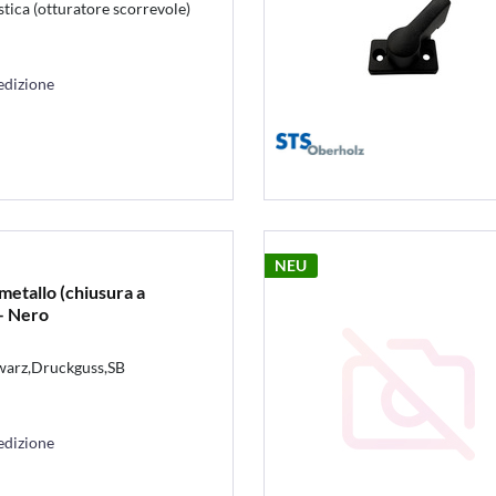
stica (otturatore scorrevole)
edizione
NEU
metallo (chiusura a
– Nero
warz,Druckguss,SB
edizione