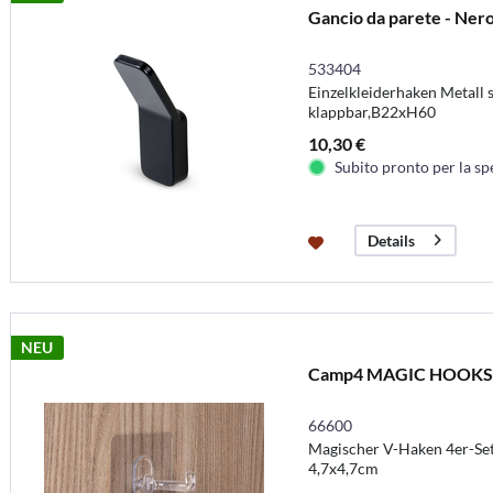
Gancio da parete - Ner
533404
Einzelkleiderhaken Metall s
klappbar,B22xH60
10,30 €
Subito pronto per la sp
Details
NEU
Camp4 MAGIC HOOKS - A
66600
Magischer V-Haken 4er-Set, 
4,7x4,7cm