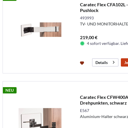
Caratec Flex CFA102L - 
Pushlock
493993
TV- UND MONITORHALT
219,00 €
4 sofort verfügbar. Lief
Je
Details
NEU
Caratec Flex CFW400A
Drehpunkten, schwarz
E567
Aluminium-Halter schwarz, 