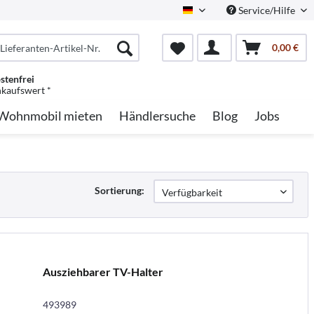
Service/Hilfe
German
0,00 €
stenfrei
nkaufswert *
Wohnmobil mieten
Händlersuche
Blog
Jobs
Sortierung:
Ausziehbarer TV-Halter
493989