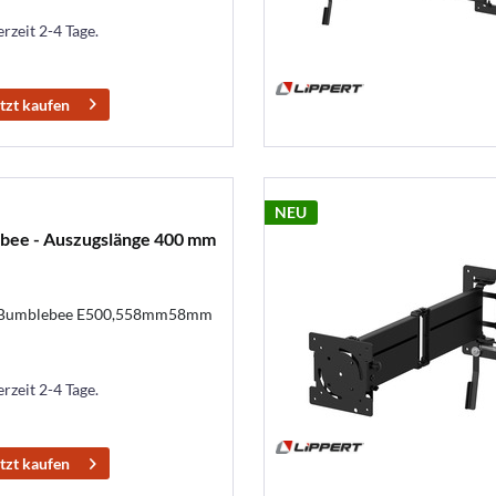
erzeit 2-4 Tage.
tzt kaufen
NEU
bee - Auszugslänge 400 mm
g Bumblebee E500,558mm58mm
erzeit 2-4 Tage.
tzt kaufen