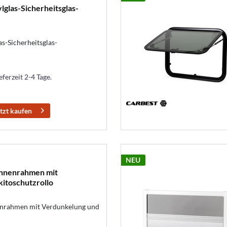
glas-Sicherheitsglas-
s-Sicherheitsglas-
eferzeit 2-4 Tage.
tzt kaufen
NEU
Innenrahmen mit
itoschutzrollo
enrahmen mit Verdunkelung und