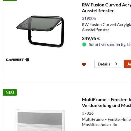
RW Fusion Curved Acryl
Ausstellfenster
319005
RW Fusion Curved Acrylgla
Ausstellfenster
349,95 €
Sofort versandfertig. Li
Je
Details
NEU
MultiFrame – Fenster-
Verdunkelung und Mosk
37826
MultiFrame – Fenster-Inn
Moskitoschutzrollo