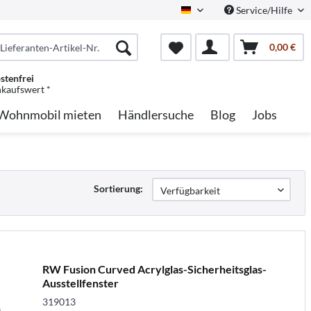
Service/Hilfe
German
0,00 €
stenfrei
nkaufswert *
Wohnmobil mieten
Händlersuche
Blog
Jobs
Sortierung:
RW Fusion Curved Acrylglas-Sicherheitsglas-
Ausstellfenster
319013