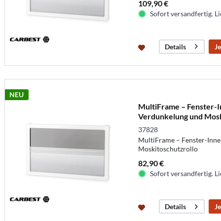
109,90 €
Sofort versandfertig. Li
Je
Details
NEU
MultiFrame – Fenster-
Verdunkelung und Mosk
37828
MultiFrame – Fenster-Inn
Moskitoschutzrollo
82,90 €
Sofort versandfertig. Li
Je
Details