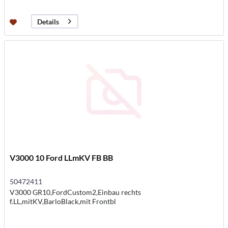
Details
V3000 10 Ford LLmKV FB BB
50472411
V3000 GR10,FordCustom2,Einbau rechts
f.LL,mitKV,BarloBlack,mit Frontbl