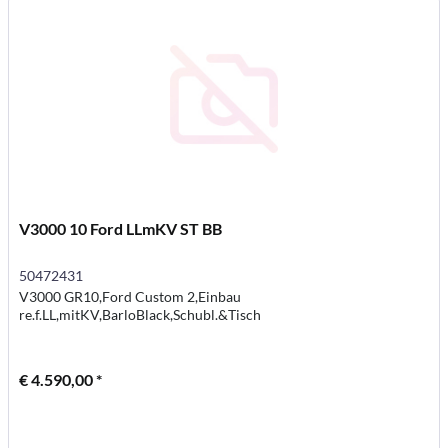
V3000 10 Ford LLmKV ST BB
50472431
V3000 GR10,Ford Custom 2,Einbau
re.f.LL,mitKV,BarloBlack,Schubl.&Tisch
€ 4.590,00 *