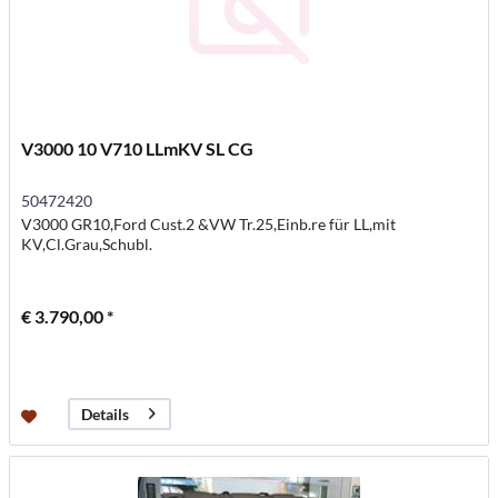
V3000 10 V710 LLmKV SL CG
50472420
V3000 GR10,Ford Cust.2 &VW Tr.25,Einb.re für LL,mit
KV,Cl.Grau,Schubl.
€ 3.790,00 *
Details