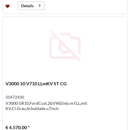
Details
V3000 10 V710 LLmKV ST CG
50472430
V3000 GR10,FordCust.2&VW,Einb.re f.LL,mit
KV,Cl.Grau,Schublade u.Tisch
€ 4.570,00 *