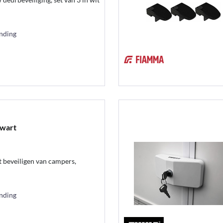
ending
Zwart
t beveiligen van campers,
ending