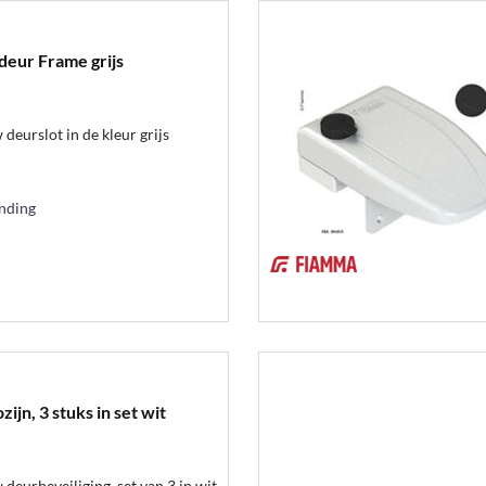
 deur Frame grijs
deurslot in de kleur grijs
ending
ijn, 3 stuks in set wit
eurbeveiliging, set van 3 in wit