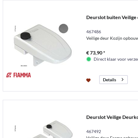
Deurslot buiten Veilige
467486
Veilige deur Kozijn opbouw 
€ 73,90 *
Direct klaar voor verz
Details
Deurslot Veilige Deurkoz
467492
Veilige deur Frame opbouw d