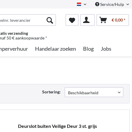
Service/Hulp
Dutch
€ 0,00 *
atis verzending
naf 50 € aankoopwaarde *
perverhuur
Handelaar zoeken
Blog
Jobs
Sortering:
Deurslot buiten Veilige Deur 3 st. grijs