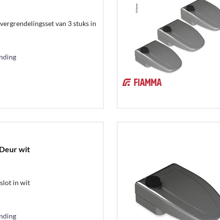
rgrendelingsset van 3 stuks in
ending
 Deur wit
ot in wit
ending