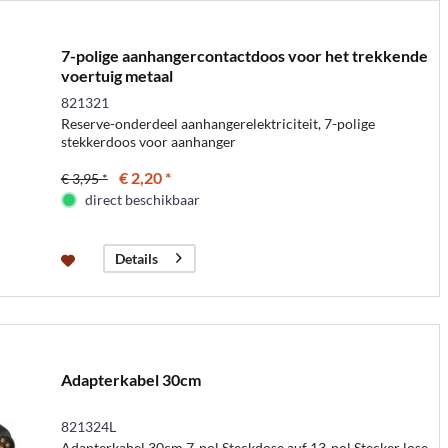
7-polige aanhangercontactdoos voor het trekkende
voertuig metaal
821321
Reserve-onderdeel aanhangerelektriciteit, 7-polige
stekkerdoos voor aanhanger
€ 2,20 *
€ 3,95 *
direct beschikbaar
Details
Adapterkabel 30cm
821324L
Adapterkabel 30cm 7-pol.Steckdose auf 13-pol.Stecker lose