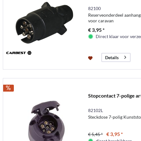
82100
Reserveonderdeel aanhanger
voor caravan
€ 3,95 *
Direct klaar voor verz
Details
Stopcontact 7-polige ar
82102L
Steckdose 7-polig Kunststof
€ 3,95 *
€ 5,45 *
direct beschikbaar