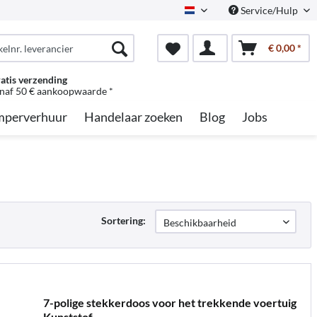
Service/Hulp
Dutch
€ 0,00 *
atis verzending
naf 50 € aankoopwaarde *
perverhuur
Handelaar zoeken
Blog
Jobs
Sortering:
7-polige stekkerdoos voor het trekkende voertuig
Kunststof