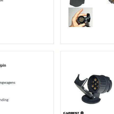
3pin
angwagens
ending