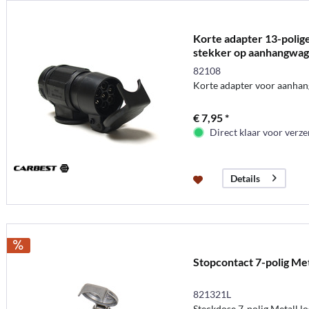
Korte adapter 13-polig
stekker op aanhangwa
82108
Korte adapter voor aanha
€ 7,95 *
Direct klaar voor verz
Details
Stopcontact 7-polig Met
821321L
Steckdose 7-polig Metall lo