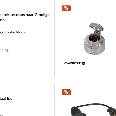
e stekkerdoos naar 7-polige
gen
ngercontactdoos
ending
aal los
se