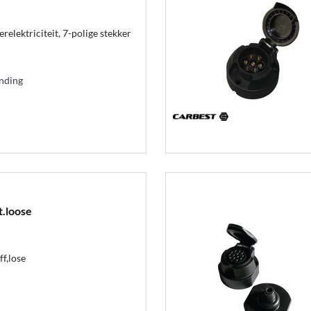
elektriciteit, 7-polige stekker
ending
t.loose
f,lose