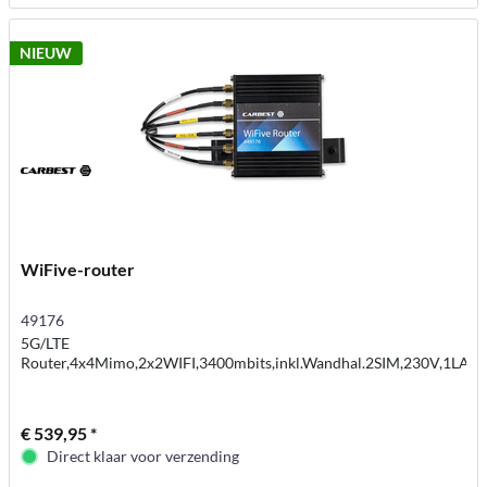
NIEUW
WiFive-router
49176
5G/LTE
Router,4x4Mimo,2x2WIFI,3400mbits,inkl.Wandhal.2SIM,230V,1LAN
€ 539,95 *
Direct klaar voor verzending