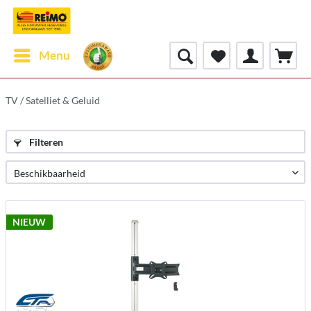
Menu
TV / Satelliet & Geluid
Filteren
NIEUW