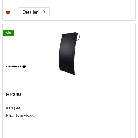
Detaljer
Ny
HP240
853165
PhantomFlexx