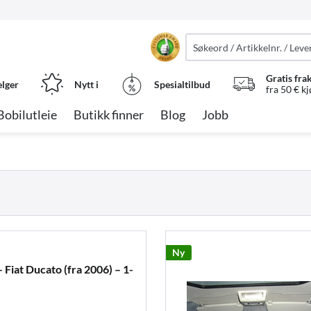
Gratis fra
elger
Nytt i
Spesialtilbud
fra 50 € k
Bobilutleie
Butikk finner
Blog
Jobb
Ny
– Fiat Ducato (fra 2006) – 1-