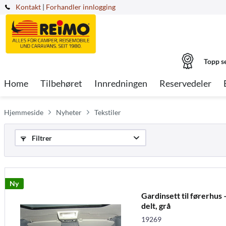
Kontakt
|
Forhandler innlogging
Topp s
Home
Tilbehøret
Innredningen
Reservedeler
Hjemmeside
Nyheter
Tekstiler
Filtrer
Ny
Gardinsett til førerhus 
delt, grå
19269