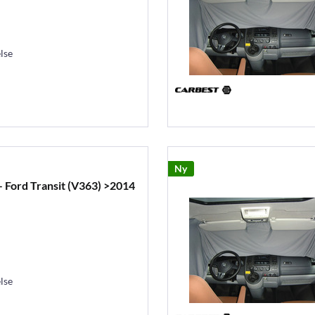
lse
Ny
 – Ford Transit (V363) >2014
lse