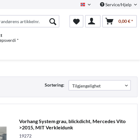
Service/Hjelp
Norwegian
0,00 € *
kt
jøpsverdi *
Sortering:
Vorhang System grau, blickdicht, Mercedes Vito
>2015, MIT Verkleidunk
19272