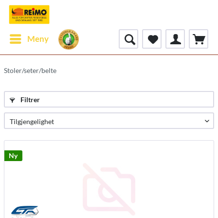
Meny
Stoler/seter/belte
Filtrer
Ny