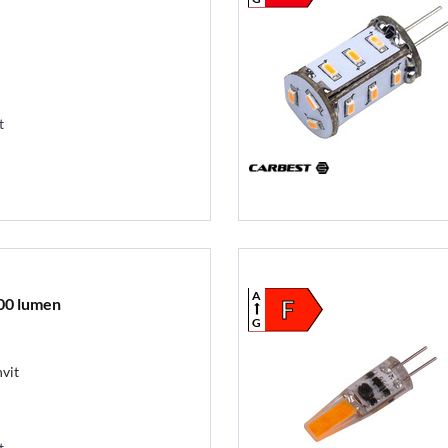
t
A
00 lumen
F
G
vit
t