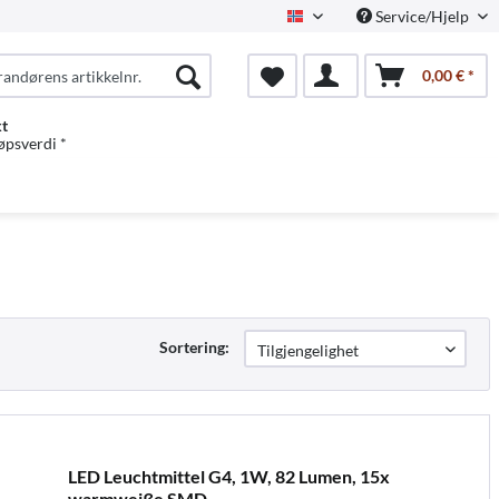
Service/Hjelp
Norwegian
0,00 € *
kt
jøpsverdi *
Sortering:
LED Leuchtmittel G4, 1W, 82 Lumen, 15x
warmweiße SMD