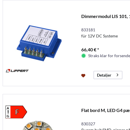
Dimmermodul LIS 101,
833181
für 12V DC Systeme
66,40 € *
Straks klar for forsende
Detaljer
A
Flat bord M, LED G4 pær
F
G
830327
9 varm hvit SMD, pinner på