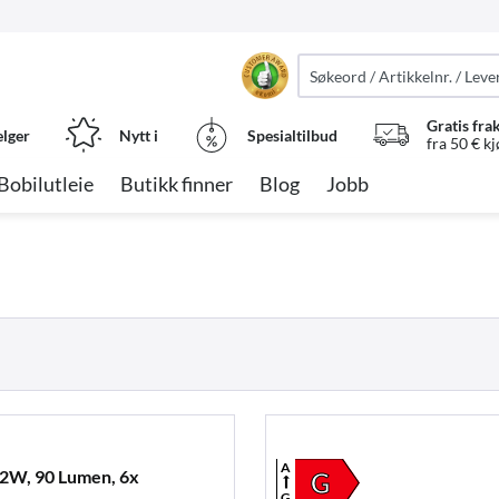
Gratis fra
elger
Nytt i
Spesialtilbud
fra 50 € k
Bobilutleie
Butikk finner
Blog
Jobb
A
,2W, 90 Lumen, 6x
G
G