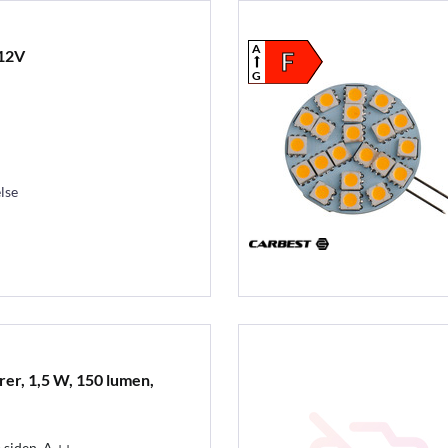
A
 12V
F
G
lse
er, 1,5 W, 150 lumen,
 siden, A ++