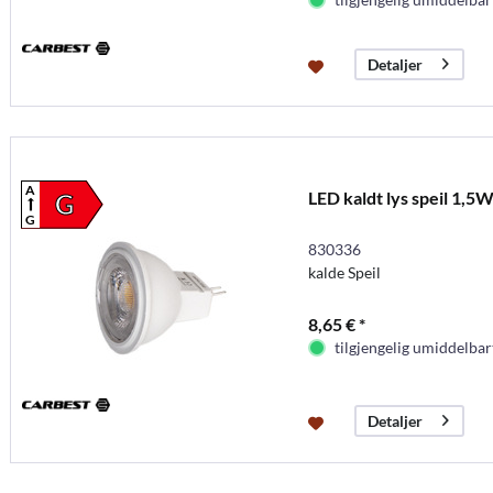
Detaljer
A
LED kaldt lys speil 1,5
G
G
830336
kalde Speil
8,65 € *
tilgjengelig umiddelbar
Detaljer