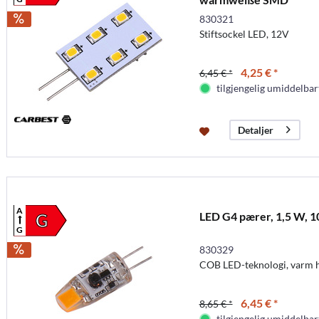
830321
Stiftsockel LED, 12V
4,25 € *
6,45 € *
tilgjengelig umiddelbar
Detaljer
A
LED G4 pærer, 1,5 W, 1
G
G
830329
COB LED-teknologi, varm h
6,45 € *
8,65 € *
tilgjengelig umiddelbar