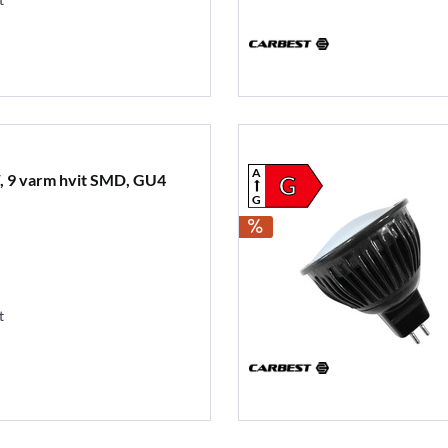
A
W, 9 varm hvit SMD, GU4
G
G
t