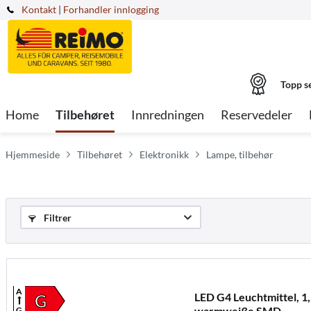
Kontakt
|
Forhandler innlogging
Topp s
Home
Tilbehøret
Innredningen
Reservedeler
Hjemmeside
Tilbehøret
Elektronikk
Lampe, tilbehør
Filtrer
A
LED G4 Leuchtmittel, 1
G
warmweiße SMD
G