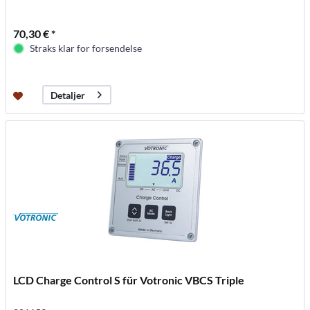
70,30 € *
Straks klar for forsendelse
Detaljer
LCD Charge Control S für Votronic VBCS Triple