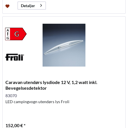
Detaljer
A
G
G
Caravan utendørs lysdiode 12 V, 1,2 watt inkl.
Bevegelsesdetektor
83070
LED campingvogn utendørs lys Froli
152,00 € *