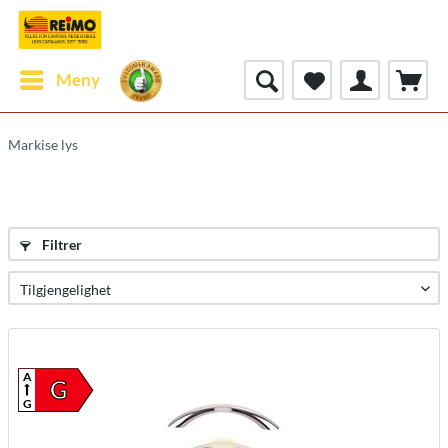
Meny
Markise lys
Filtrer
A
G
G