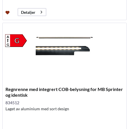
Detaljer
A
G
G
Regnrenne med integrert COB-belysning for MB Sprinter
og identisk
834512
Laget av aluminium med sort design