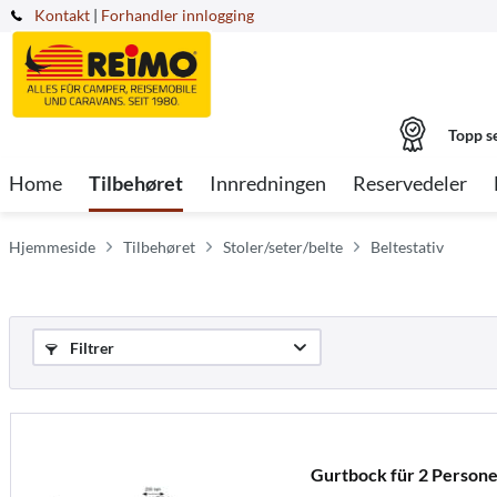
Kontakt
|
Forhandler innlogging
Topp s
Home
Tilbehøret
Innredningen
Reservedeler
Hjemmeside
Tilbehøret
Stoler/seter/belte
Beltestativ
Filtrer
Gurtbock für 2 Person