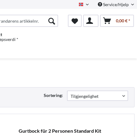
Service/Hjelp
Norwegian
0,00 € *
kt
jøpsverdi *
Sortering:
Gurtbock für 2 Personen Standard Kit