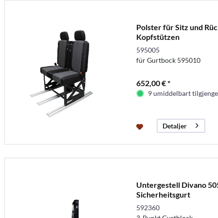
Polster für Sitz und Rüc
Kopfstützen
595005
für Gurtbock 595010
652,00 € *
9 umiddelbart tilgjenge
Detaljer
Untergestell Divano 505
Sicherheitsgurt
592360
3-Punkt Gurtblock