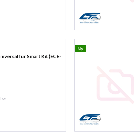
Ny
iversal für Smart Kit (ECE-
lse