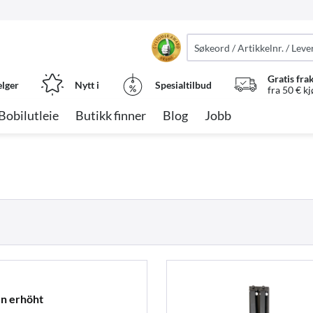
Gratis fra
elger
Nytt i
Spesialtilbud
fra 50 € k
Bobilutleie
Butikk finner
Blog
Jobb
en erhöht